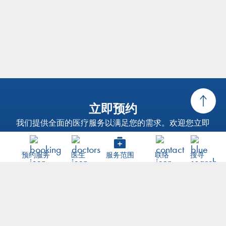
立即预约
我们提供全面的医疗服务以满足您的需求。欢迎您立即
WhatsApp我们在线预约！
WHATSAPP
预约服务
预约服务
医生
服务范围
联络
搜寻
前往网上商店
我们的健康检查服务旨在透过涵盖了预防、检测和治疗的
全面健康检查套餐，支持个人及其家人达到最佳的健康状