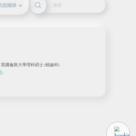
頜面團隊
英國倫敦大學理科碩士 (植齒科)
心